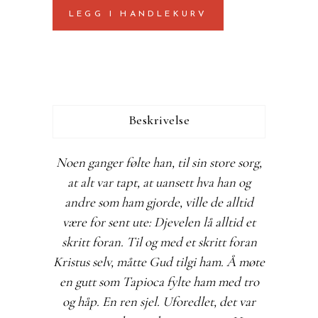
LEGG I HANDLEKURV
øde
quantity
Beskrivelse
Noen ganger følte han, til sin store sorg,
at alt var tapt, at uansett hva han og
andre som ham gjorde, ville de alltid
være for sent ute: Djevelen lå alltid et
skritt foran. Til og med et skritt foran
Kristus selv, måtte Gud tilgi ham. Å møte
en gutt som Tapioca fylte ham med tro
og håp. En ren sjel. Uforedlet, det var