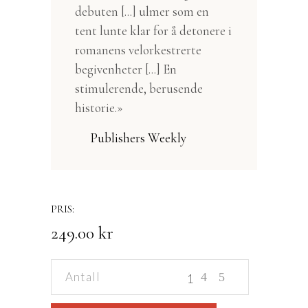
debuten [...] ulmer som en
tent lunte klar for å detonere i
romanens velorkestrerte
begivenheter [...] En
stimulerende, berusende
historie.»
Publishers Weekly
249.00
kr
Vinden
som
legger