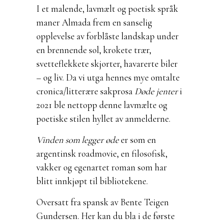
I et malende, lavmælt og poetisk språk
maner Almada frem en sanselig
opplevelse av forblåste landskap under
en brennende sol, krokete trær,
svetteflekkete skjorter, havarerte biler
– og liv. Da vi utga hennes mye omtalte
cronica/litterære sakprosa
Døde jenter
i
2021 ble nettopp denne lavmælte og
poetiske stilen hyllet av anmelderne.
Vinden som legger øde
er som en
argentinsk roadmovie, en filosofisk,
vakker og egenartet roman som har
blitt innkjøpt til bibliotekene.
Oversatt fra spansk av Bente Teigen
Gundersen
.
Her kan du bla i de første