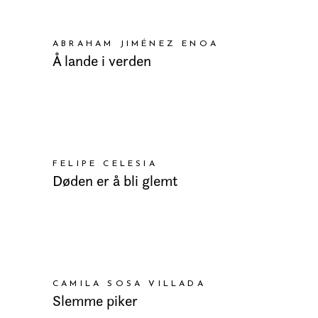
LEGG I HANDLEKURV
ABRAHAM JIMÉNEZ ENOA
Å lande i verden
LEGG I HANDLEKURV
FELIPE CELESIA
Døden er å bli glemt
LEGG I HANDLEKURV
CAMILA SOSA VILLADA
Slemme piker