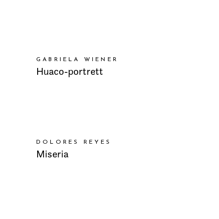
LEGG I HANDLEKURV
GABRIELA WIENER
Huaco-portrett
LEGG I HANDLEKURV
DOLORES REYES
Miseria
LEGG I HANDLEKURV