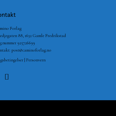
ontakt
mino Forlag
edjegaten 88, 1632 Gamle Fredrikstad
g.nummer 925726699
ntakt:
post@caminoforlag.no
lgsbetingelser
|
Personvern