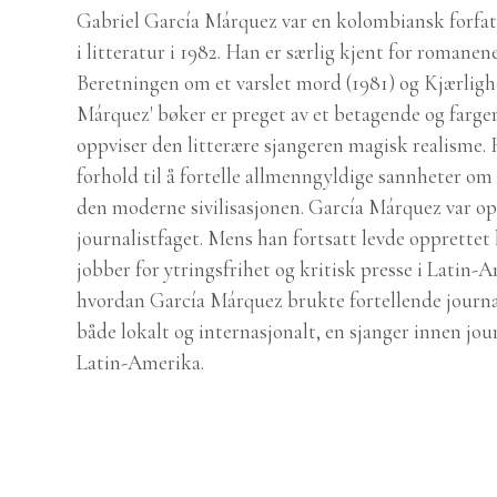
Gabriel García Márquez var en kolombiansk forfat
i litteratur i 1982. Han er særlig kjent for romane
Beretningen om et varslet mord (1981) og Kjærlighet
Márquez' bøker er preget av et betagende og farger
oppviser den litterære sjangeren magisk realisme. 
forhold til å fortelle allmenngyldige sannheter 
den moderne sivilisasjonen. García Márquez var opp
journalistfaget. Mens han fortsatt levde opprette
jobber for ytringsfrihet og kritisk presse i Latin
hvordan García Márquez brukte fortellende journal
både lokalt og internasjonalt, en sjanger innen jou
Latin-Amerika.