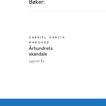
Bøker:
LEGG I HANDLEKURV
GABRIEL GARCÍA
MÁRQUEZ
Århundrets
skandale
249.00
kr