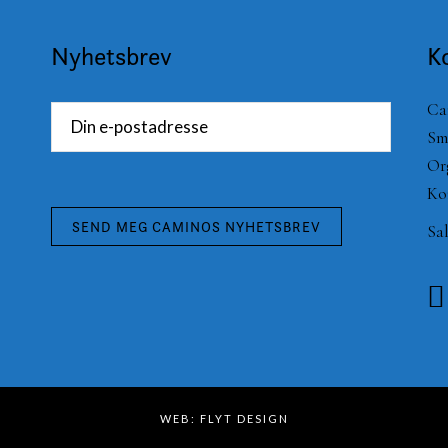
Nyhetsbrev
K
Ca
Sm
Or
Ko
Sa
WEB:
FLYT DESIGN