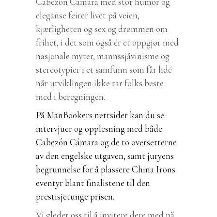
Cabezón Cámara med stor humor og
eleganse feirer livet på veien,
kjærligheten og sex og drømmen om
frihet, i det som også er et oppgjør med
nasjonale myter, mannssjåvinisme og
stereotypier i et samfunn som får lide
når utviklingen ikke tar folks beste
med i beregningen.
På ManBookers nettsider kan du se
intervjuer og opplesning med både
Cabezón Cámara og de to oversetterne
av den engelske utgaven, samt juryens
begrunnelse for å plassere China Irons
eventyr blant finalistene til den
prestisjetunge prisen.
Vi gleder oss til å invitere dere med på