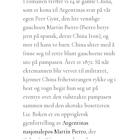
I romanen treffer vi 14 år gamle China,
som er kona til Argentinas svar på vår
egen Peer Gynt, den lite vennlige
gauchoen Martín Fierro (Fierro betyr
jern på spansk, derav China Iron), og
mor til hans to barn. China sliter med å
finne seg til rette blant gauchoene midt
ute på pampasen. Året er 1872. Så når
ektemannen blir vervet til militæret,
kjenner China frihetstrangen rykke og i
hest og vogn begir hun seg ut på
eventyr over den vidstrakte pampasen
sammen med den skotske bosetteren
Liz. Boken er en oppviglersk
gjenfortelling av
Argentinas
nasjonalepos Martín Fierro
, der