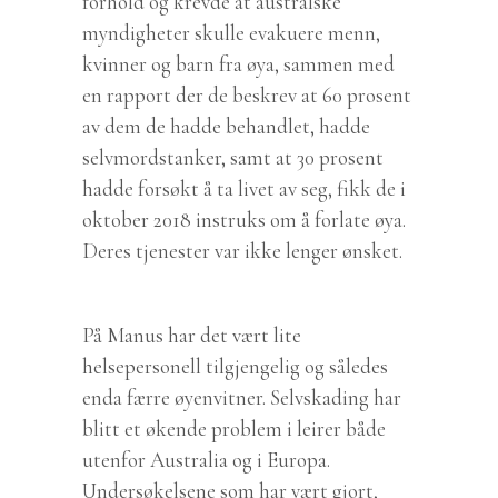
forhold og krevde at australske
myndigheter skulle evakuere menn,
kvinner og barn fra øya, sammen med
en rapport der de beskrev at 60 prosent
av dem de hadde behandlet, hadde
selvmordstanker, samt at 30 prosent
hadde forsøkt å ta livet av seg, fikk de i
oktober 2018 instruks om å forlate øya.
Deres tjenester var ikke lenger ønsket.
På Manus har det vært lite
helsepersonell tilgjengelig og således
enda færre øyenvitner. Selvskading har
blitt et økende problem i leirer både
utenfor Australia og i Europa.
Undersøkelsene som har vært gjort,