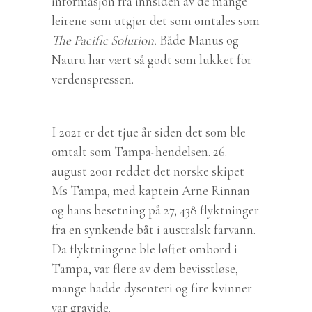
informasjon fra innsiden av de mange
leirene som utgjør det som omtales som
The Pacific Solution.
Både Manus og
Nauru har vært så godt som lukket for
verdenspressen.
I 2021 er det tjue år siden det som ble
omtalt som Tampa-hendelsen. 26.
august 2001 reddet det norske skipet
Ms Tampa, med kaptein Arne Rinnan
og hans besetning på 27, 438 flyktninger
fra en synkende båt i australsk farvann.
Da flyktningene ble løftet ombord i
Tampa, var flere av dem bevisstløse,
mange hadde dysenteri og fire kvinner
var gravide.