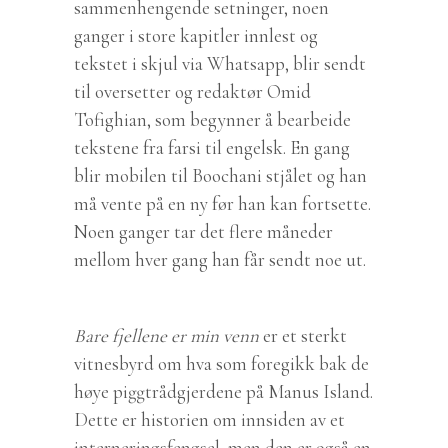
sammenhengende setninger, noen
ganger i store kapitler innlest og
tekstet i skjul via Whatsapp, blir sendt
til oversetter og redaktør Omid
Tofighian, som begynner å bearbeide
tekstene fra farsi til engelsk. En gang
blir mobilen til Boochani stjålet og han
må vente på en ny før han kan fortsette.
Noen ganger tar det flere måneder
mellom hver gang han får sendt noe ut.
Bare fjellene er min venn
er et sterkt
vitnesbyrd om hva som foregikk bak de
høye piggtrådgjerdene på Manus Island.
Dette er historien om innsiden av et
interneringsfengsel, men den er også en