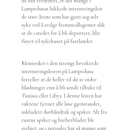
de blir returnert, er det mange i
Lampedusas lukkede interneringsleir
de siste årene som har gjort seg selv
syke ved å svelge fremmedlegemer slik
at de i stedet for å bli deportert, blir
fløyet til sykehuset på fastlandet.
Mennesker i den strengt bevoktede
interneringsleiren på Lampedusa
forteller at de heller vil dø av indre
blødninger enn å bli sendt tilbake til
Tunisia eller Libya. I denne leiren har
vaktene fjernet alle løse gjenstander,
inkludert dørhåndtak og spiker. Alt fra
rustne spiker og barberblader ble
svelget, og i perioder har så mange som