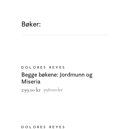
Bøker:
LEGG I HANDLEKURV
DOLORES REYES
Begge bøkene: Jordmunn og
Miseria
Opprinnelig
Nåværende
299.00
kr
398.00
kr
pris
pris
var:
er:
398.00 kr.
299.00 kr.
LEGG I HANDLEKURV
DOLORES REYES