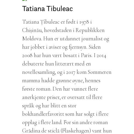
Tatiana Tibuleac
Tatiana Țîbuleac er født i 1978 i
Chișinău, hovedstaden i Republikken
Moldova. Hun er utdannet journalist og
har jobbet i aviser og fjernsyn. Siden
2008 har hun vært bosatt i Paris. I 2014
debuterte hun litterært med en
novellesamling, og i 2017 kom Sommeren
mamma hadde grønne øyne, hennes
første roman. Den har vunnet flere
anerkjente priser, er oversatt til flere
språk og har blitt en stor
bokhandlerfavoritt som har solgt i flere
opplag i flere land. For sin andre roman
Grădina de sticlă (Flaskehagen) vant hun