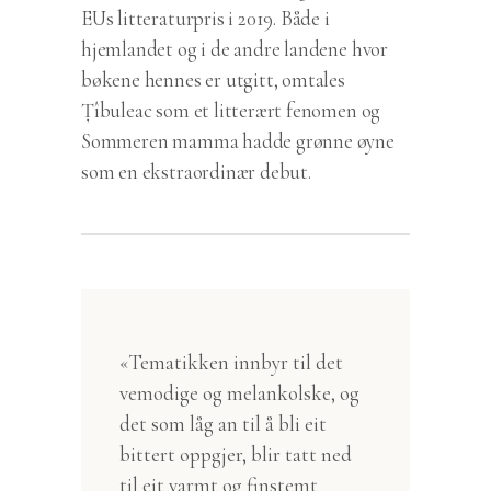
EUs litteraturpris i 2019. Både i
hjemlandet og i de andre landene hvor
bøkene hennes er utgitt, omtales
Țîbuleac som et litterært fenomen og
Sommeren mamma hadde grønne øyne
som en ekstraordinær debut.
«Tematikken innbyr til det
vemodige og melankolske, og
det som låg an til å bli eit
bittert oppgjer, blir tatt ned
til eit varmt og finstemt