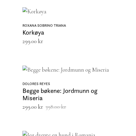
LEGG I HANDLEKURV
ROXANA SOBRINO TRIANA
Korkøya
299.00
kr
LEGG I HANDLEKURV
DOLORES REYES
Begge bøkene: Jordmunn og
Miseria
Opprinnelig
Nåværende
299.00
kr
398.00
kr
pris
pris
var:
er:
398.00 kr.
299.00 kr.