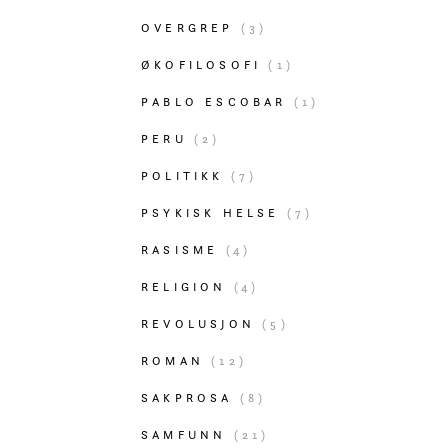
OVERGREP
(3)
ØKOFILOSOFI
(1)
PABLO ESCOBAR
(1)
PERU
(2)
POLITIKK
(7)
PSYKISK HELSE
(7)
RASISME
(4)
RELIGION
(4)
REVOLUSJON
(5)
ROMAN
(12)
SAKPROSA
(8)
SAMFUNN
(21)