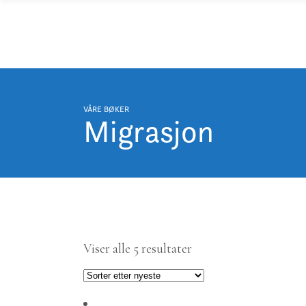
FORFATTERE
OVERSETTERE
BOKHANDEL
VÅRE BØKER
Migrasjon
Sortert
Viser alle 5 resultater
etter
nyeste