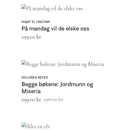
LEGG I HANDLEKURV
NAJAT EL HACHMI
På mandag vil de elske oss
299.00
kr
LEGG I HANDLEKURV
DOLORES REYES
Begge bøkene: Jordmunn og
Miseria
Opprinnelig
Nåværende
299.00
kr
398.00
kr
pris
pris
var:
er:
398.00 kr.
299.00 kr.